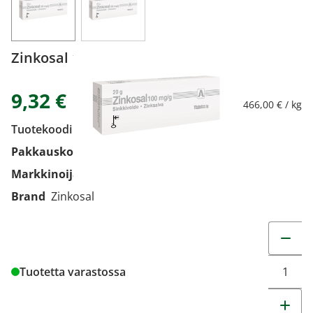
Zinkosal 100 mg/g 20 g
9,32 €
466,00 € / kg
Tuotekoodi
9207074
Pakkauskoko
20 g
Markkinoija
Vitabalans Oy
Brand
Zinkosal
Muuta t
Tuotetta varastossa