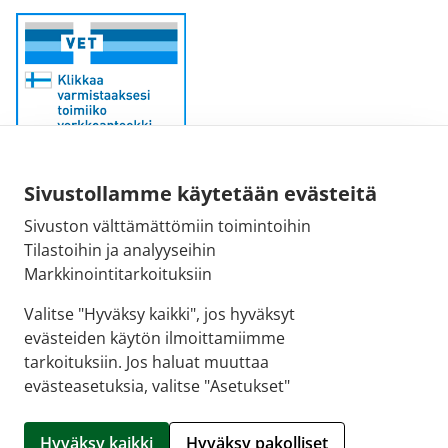
Sähköpostiosoite:
Sivustollamme käytetään evästeitä
kirjaamo@fimea.fi
Sivuston välttämättömiin toimintoihin
Tilastoihin ja analyyseihin
Fimean vaihde:
Markkinointitarkoituksiin
029 522 3341
Valitse "Hyväksy kaikki", jos hyväksyt
evästeiden käytön ilmoittamiimme
tarkoituksiin. Jos haluat muuttaa
evästeasetuksia, valitse "Asetukset"
© 2026 Hartolan apteekki |
Crasman eApteekki
Hyväksy kaikki
Hyväksy pakolliset