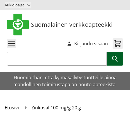
Siirry sisältöön
Aukioloajat
Suomalainen verkkoapteekki
Kirjaudu sisään
Haku
Huomioithan, että kylmäsäilytystuotteille ainoa
mahdollinen toimitustapa on nouto apteekista.
Etusivu
Zinkosal 100 mg/g 20 g