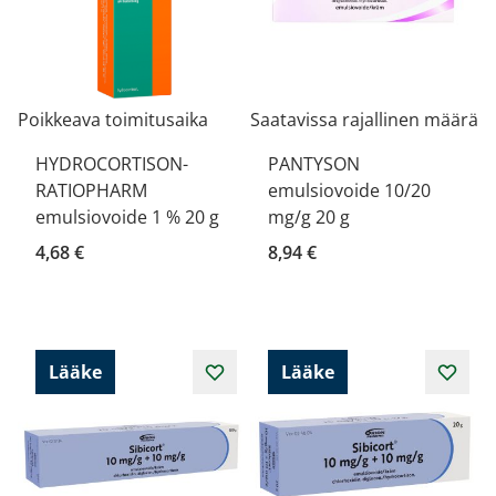
Poikkeava toimitusaika
Saatavissa rajallinen määrä
HYDROCORTISON-
PANTYSON
RATIOPHARM
emulsiovoide 10/20
emulsiovoide 1 % 20 g
mg/g 20 g
4,68 €
8,94 €
Lääke
Lääke