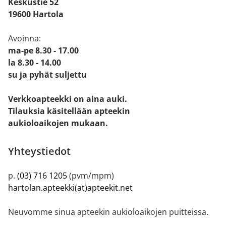
Keskustie 52
19600 Hartola
Avoinna:
ma-pe 8.30 - 17.00
la 8.30 - 14.00
su ja pyhät suljettu
Verkkoapteekki on aina auki.
Tilauksia käsitellään apteekin
aukioloaikojen mukaan.
Yhteystiedot
p.
(03) 716 1205
(pvm/mpm)
hartolan.apteekki(at)apteekit.net
Neuvomme sinua apteekin aukioloaikojen puitteissa.