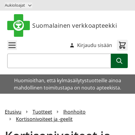
Siirry sisältöön
Aukioloajat
Suomalainen verkkoapteekki
Kirjaudu sisään
Haku
Huomioithan, että kylmäsäilytystuotteille ainoa
mahdollinen toimitustapa on nouto apteekista.
Etusivu
Tuotteet
Ihonhoito
Kortisonivoiteet ja -geelit