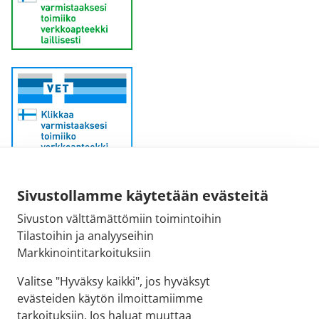
Sähköpostiosoite:
Sivustollamme käytetään evästeitä
kirjaamo@fimea.fi
Sivuston välttämättömiin toimintoihin
Tilastoihin ja analyyseihin
Fimean vaihde:
Markkinointitarkoituksiin
029 522 3341
Valitse "Hyväksy kaikki", jos hyväksyt
evästeiden käytön ilmoittamiimme
tarkoituksiin. Jos haluat muuttaa