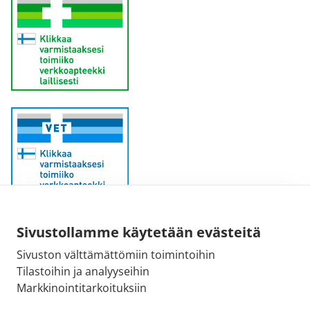
Sähköpostiosoite:
Sivustollamme käytetään evästeitä
kirjaamo@fimea.fi
Sivuston välttämättömiin toimintoihin
Tilastoihin ja analyyseihin
Fimean vaihde:
Markkinointitarkoituksiin
029 522 3341