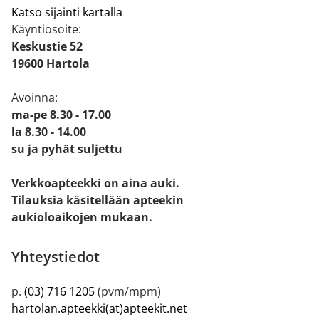
Katso sijainti kartalla
Käyntiosoite:
Keskustie 52
19600 Hartola
Avoinna:
ma-pe 8.30 - 17.00
la 8.30 - 14.00
su ja pyhät suljettu
Verkkoapteekki on aina auki.
Tilauksia käsitellään apteekin
aukioloaikojen mukaan.
Yhteystiedot
p.
(03) 716 1205
(pvm/mpm)
hartolan.apteekki(at)apteekit.net