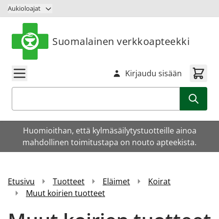
Siirry sisältöön
Aukioloajat
Suomalainen verkkoapteekki
Kirjaudu sisään
Haku
Huomioithan, että kylmäsäilytystuotteille ainoa
mahdollinen toimitustapa on nouto apteekista.
Etusivu
Tuotteet
Eläimet
Koirat
Muut koirien tuotteet