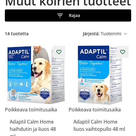
Muut koirien tuotteet
Rajaa
14
tuotetta
Järjestä:
Poikkeava toimitusaika
Poikkeava toimitusaika
Adaptil Calm Home
Adaptil Calm Home
haihdutin ja liuos 48
liuos vaihtopullo 48 ml