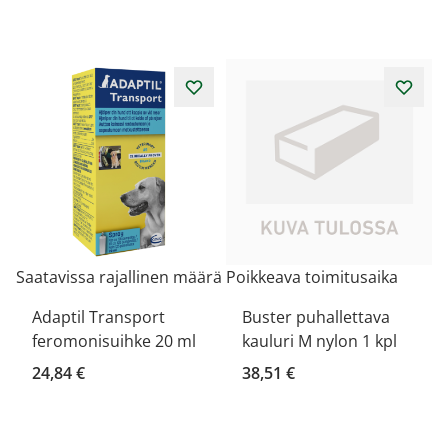
Saatavissa rajallinen määrä
Poikkeava toimitusaika
Adaptil Transport
Buster puhallettava
feromonisuihke 20 ml
kauluri M nylon 1 kpl
24,84 €
38,51 €