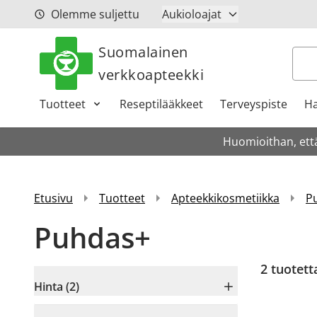
Siirry sisältöön
Olemme suljettu
Aukioloajat
Suomalainen
Hak
verkkoapteekki
Tuotteet
Reseptilääkkeet
Terveyspiste
Ha
Huomioithan, että
Etusivu
Tuotteet
Apteekkikosmetiikka
P
Puhdas+
2
tuotett
Hinta (2)