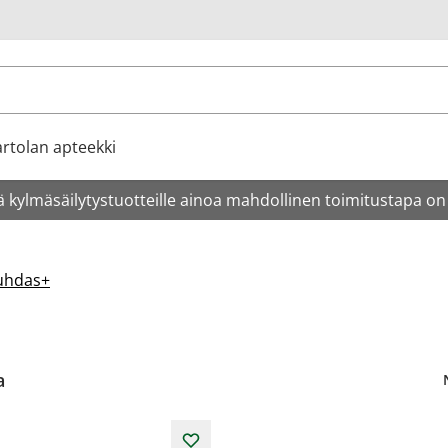
u
rtolan apteekki
 kylmäsäilytystuotteille ainoa mahdollinen toimitustapa on
uhdas+
a