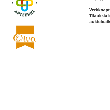
Verkkoapt
Tilauksia 
aukioloai