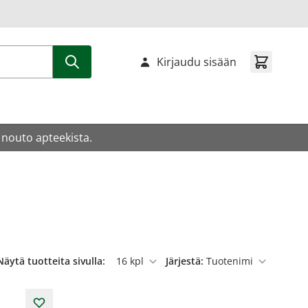
Kirjaudu sisään
 nouto apteekista.
Näytä tuotteita sivulla:
Järjestä:
per sivu