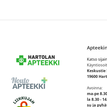
Apteekin
Katso sijain
Käyntiosoit
Keskustie 
19600 Har
Avoinna:
ma-pe 8.30
la 8.30 - 14
su ja pyhä