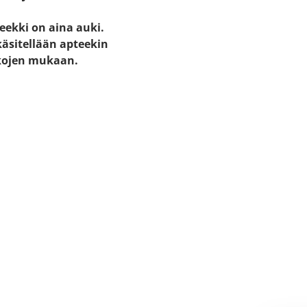
eekki on aina auki.
käsitellään apteekin
kojen mukaan.