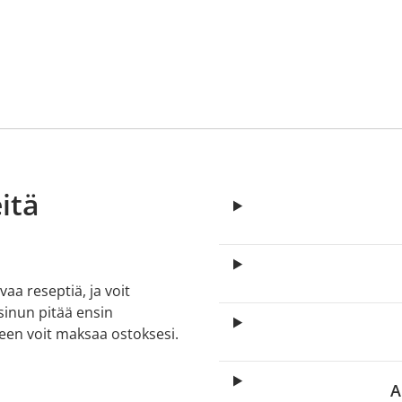
itä
aa reseptiä, ja voit
 sinun pitää ensin
lkeen voit maksaa ostoksesi.
A