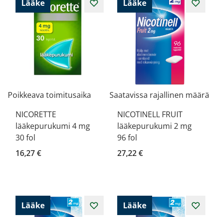
Lääke
Lääke
Poikkeava toimitusaika
Saatavissa rajallinen määrä
NICORETTE
NICOTINELL FRUIT
lääkepurukumi 4 mg
lääkepurukumi 2 mg
30 fol
96 fol
16,27 €
27,22 €
Lääke
Lääke