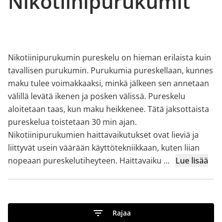
Nikotiinipurukumit
Nikotiinipurukumin pureskelu on hieman erilaista kuin
tavallisen purukumin. Purukumia pureskellaan, kunnes
maku tulee voimakkaaksi, minkä jälkeen sen annetaan
välillä levätä ikenen ja posken välissä. Pureskelu
aloitetaan taas, kun maku heikkenee. Tätä jaksottaista
pureskelua toistetaan 30 min ajan.
Nikotiinipurukumien haittavaikutukset ovat lieviä ja
liittyvät usein väärään käyttötekniikkaan, kuten liian
nopeaan pureskelutiheyteen. Haittavaiku
...
Lue lisää
Rajaa