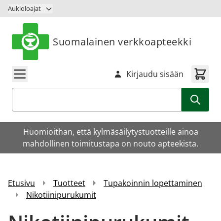
Siirry sisältöön
Aukioloajat
Suomalainen verkkoapteekki
Kirjaudu sisään
Haku
Huomioithan, että kylmäsäilytystuotteille ainoa
mahdollinen toimitustapa on nouto apteekista.
Etusivu
Tuotteet
Tupakoinnin lopettaminen
Nikotiinipurukumit