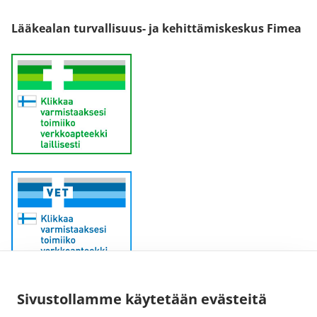
Lääkealan turvallisuus- ja kehittämiskeskus Fimea
Sähköpostiosoite:
Sivustollamme käytetään evästeitä
kirjaamo@fimea.fi