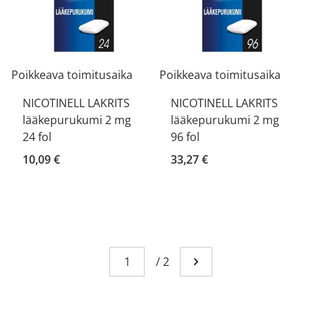
Poikkeava toimitusaika
Poikkeava toimitusaika
NICOTINELL LAKRITS
NICOTINELL LAKRITS
lääkepurukumi 2 mg
lääkepurukumi 2 mg
24 fol
96 fol
10,09 €
33,27 €
Sivu
You're currently reading page 1
/
2
Mene seuraavalle sivull