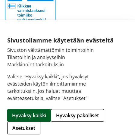
Sähköpostiosoite:
Sivustollamme käytetään evästeitä
kirjaamo@fimea.fi
Sivuston välttämättömiin toimintoihin
Tilastoihin ja analyyseihin
Fimean vaihde:
Markkinointitarkoituksiin
029 522 3341
Valitse "Hyväksy kaikki", jos hyväksyt
evästeiden käytön ilmoittamiimme
tarkoituksiin. Jos haluat muuttaa
evästeasetuksia, valitse "Asetukset"
© 2026 Hartolan apteekki |
Crasman eApteekki
Hyväksy kaikki
Hyväksy pakolliset
Hallitse evästeitä
Asetukset