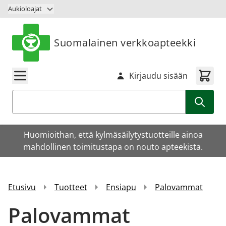
Siirry sisältöön
Aukioloajat
Suomalainen verkkoapteekki
Kirjaudu sisään
Haku
Huomioithan, että kylmäsäilytystuotteille ainoa
mahdollinen toimitustapa on nouto apteekista.
Etusivu
Tuotteet
Ensiapu
Palovammat
Palovammat