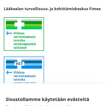
Lääkealan turvallisuus- ja kehittämiskeskus Fimea
Sähköpostiosoite:
Sivustollamme käytetään evästeitä
kirjaamo@fimea.fi