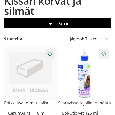
Kissan korvat ja
silmät
Rajaa
9
tuotetta
Järjestä:
Poikkeava toimitusaika
Saatavissa rajallinen määrä
CerumAural 118 ml
Epi-Otic vet 125 ml