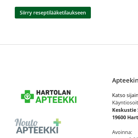
Siirry reseptilääketilaukseen
Apteekin
Katso sijain
Käyntiosoit
Keskustie 
19600 Har
Avoinna: