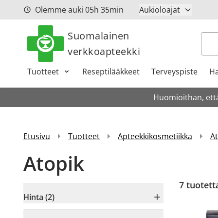
Siirry sisältöön
Olemme auki
05h
35min
Aukioloajat
Suomalainen
Hak
verkkoapteekki
Tuotteet
Reseptilääkkeet
Terveyspiste
Ha
Huomioithan, että
Etusivu
Tuotteet
Apteekkikosmetiikka
At
Atopik
7
tuotett
Hinta (2)