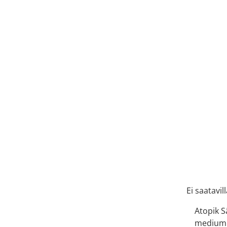
Ei saatavil
Atopik S
medium 