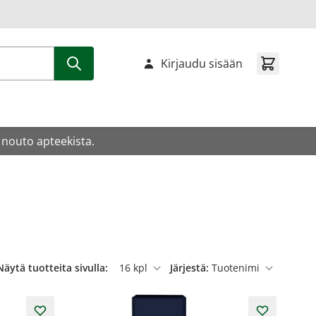
Kirjaudu sisään
 nouto apteekista.
Näytä tuotteita sivulla:
Järjestä:
per sivu