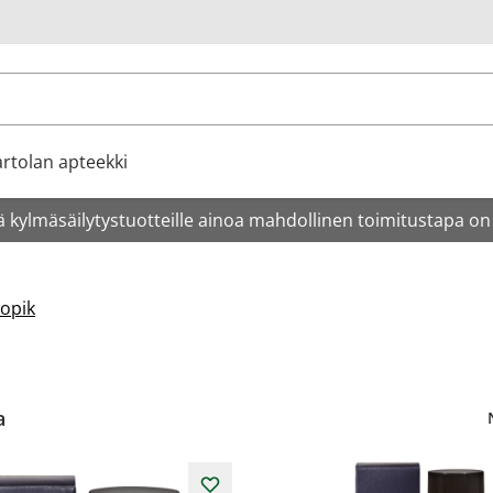
u
rtolan apteekki
 kylmäsäilytystuotteille ainoa mahdollinen toimitustapa on
opik
a