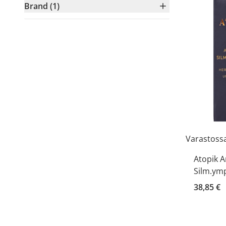
Brand (1)
Varastoss
Atopik A
Silm.ymp
38,85 €