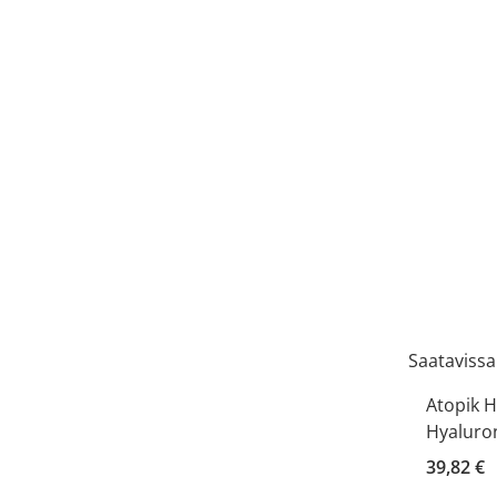
Saatavissa
Atopik H
Hyaluron
39,82 €