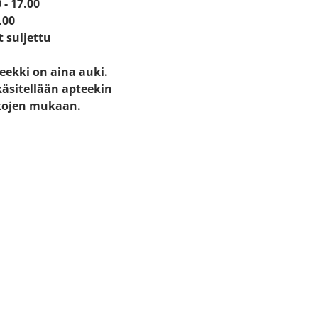
 - 17.00
.00
t suljettu
eekki on aina auki.
käsitellään apteekin
kojen mukaan.