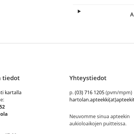
A
 tiedot
Yhteystiedot
ti kartalla
p.
(03) 716 1205
(pvm/mpm)
e:
hartolan.apteekki(at)apteeki
52
tola
Neuvomme sinua apteekin
aukioloaikojen puitteissa.