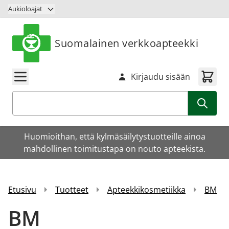
Siirry sisältöön
Aukioloajat
Suomalainen verkkoapteekki
Kirjaudu sisään
Haku
Huomioithan, että kylmäsäilytystuotteille ainoa
mahdollinen toimitustapa on nouto apteekista.
Etusivu
Tuotteet
Apteekkikosmetiikka
BM
BM