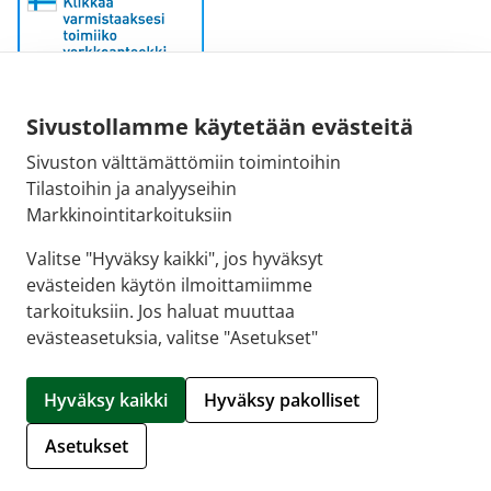
Sähköpostiosoite:
Sivustollamme käytetään evästeitä
kirjaamo@fimea.fi
Sivuston välttämättömiin toimintoihin
Tilastoihin ja analyyseihin
Fimean vaihde:
Markkinointitarkoituksiin
029 522 3341
Valitse "Hyväksy kaikki", jos hyväksyt
evästeiden käytön ilmoittamiimme
tarkoituksiin. Jos haluat muuttaa
evästeasetuksia, valitse "Asetukset"
© 2026 Hartolan apteekki |
Crasman eApteekki
Hyväksy kaikki
Hyväksy pakolliset
Hallitse evästeitä
Asetukset