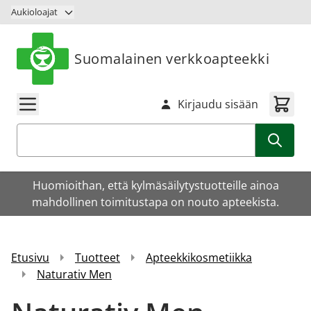
Siirry sisältöön
Aukioloajat
Suomalainen verkkoapteekki
Kirjaudu sisään
Haku
Huomioithan, että kylmäsäilytystuotteille ainoa
mahdollinen toimitustapa on nouto apteekista.
Etusivu
Tuotteet
Apteekkikosmetiikka
Naturativ Men