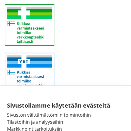
Sähköpostiosoite:
Sivustollamme käytetään evästeitä
kirjaamo@fimea.fi
Sivuston välttämättömiin toimintoihin
Tilastoihin ja analyyseihin
Fimean vaihde:
Markkinointitarkoituksiin