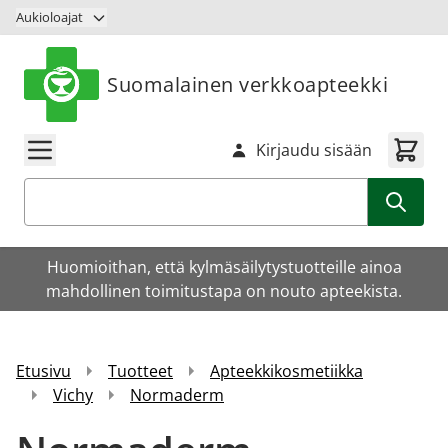
Siirry sisältöön
Aukioloajat
Suomalainen verkkoapteekki
Kirjaudu sisään
Haku
Huomioithan, että kylmäsäilytystuotteille ainoa
mahdollinen toimitustapa on nouto apteekista.
Etusivu
Tuotteet
Apteekkikosmetiikka
Vichy
Normaderm