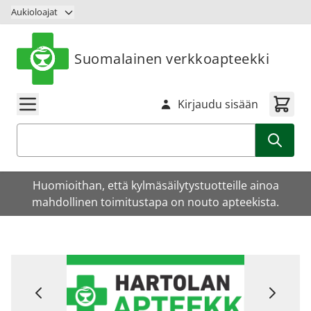
Siirry sisältöön
Aukioloajat
Suomalainen verkkoapteekki
Kirjaudu sisään
Haku
Huomioithan, että kylmäsäilytystuotteille ainoa
mahdollinen toimitustapa on nouto apteekista.