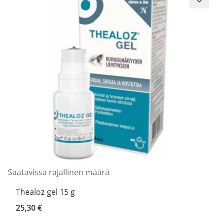
Saatavissa rajallinen määrä
S
Thealoz gel 15 g
25,30 €