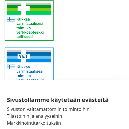
Sähköpostiosoite:
Sivustollamme käytetään evästeitä
kirjaamo@fimea.fi
Sivuston välttämättömiin toimintoihin
Tilastoihin ja analyyseihin
Fimean vaihde:
Markkinointitarkoituksiin
029 522 3341