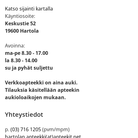
Katso sijainti kartalla
Käyntiosoite:
Keskustie 52
19600 Hartola
Avoinna:
ma-pe 8.30 - 17.00
la 8.30 - 14.00
su ja pyhät suljettu
Verkkoapteekki on aina auki.
Tilauksia käsitellään apteekin
aukioloaikojen mukaan.
Yhteystiedot
p.
(03) 716 1205
(pvm/mpm)
hartolan.apteekki(at)apteekit.net