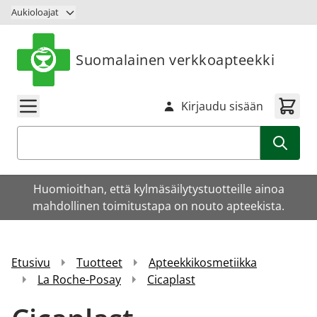
Siirry sisältöön
Aukioloajat
Suomalainen verkkoapteekki
Kirjaudu sisään
Haku
Huomioithan, että kylmäsäilytystuotteille ainoa
mahdollinen toimitustapa on nouto apteekista.
Etusivu
Tuotteet
Apteekkikosmetiikka
La Roche-Posay
Cicaplast