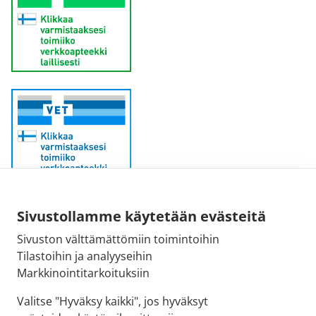
Sähköpostiosoite:
Sivustollamme käytetään evästeitä
kirjaamo@fimea.fi
Sivuston välttämättömiin toimintoihin
Tilastoihin ja analyyseihin
Fimean vaihde:
Markkinointitarkoituksiin
029 522 3341
Valitse "Hyväksy kaikki", jos hyväksyt