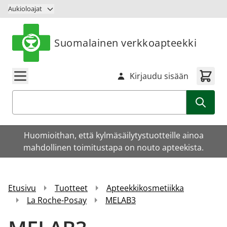
Siirry sisältöön
Aukioloajat
Suomalainen verkkoapteekki
Kirjaudu sisään
Haku
Huomioithan, että kylmäsäilytystuotteille ainoa
mahdollinen toimitustapa on nouto apteekista.
Etusivu
Tuotteet
Apteekkikosmetiikka
La Roche-Posay
MELAB3