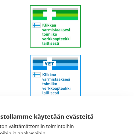
Sähköpostiosoite:
ustollamme käytetään evästeitä
kirjaamo@fimea.fi
ton välttämättömiin toimintoihin
toihin ja analyyseihin