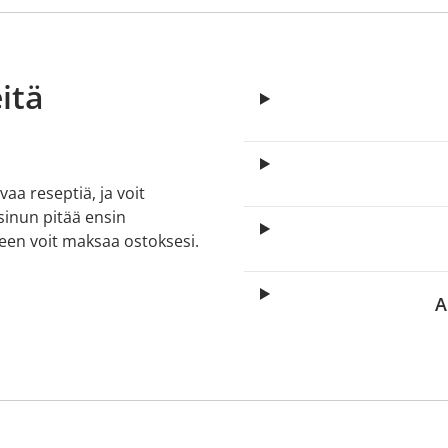
itä
aa reseptiä, ja voit
 sinun pitää ensin
lkeen voit maksaa ostoksesi.
A