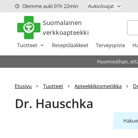
Siirry sisältöön
Olemme auki
01h
22min
Aukioloajat
Suomalainen
Hak
verkkoapteekki
Tuotteet
Reseptilääkkeet
Terveyspiste
Ha
Huomioithan, että
Etusivu
Tuotteet
Apteekkikosmetiikka
D
Dr. Hauschka
Hakueh