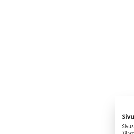
Siv
Sivus
Tilas