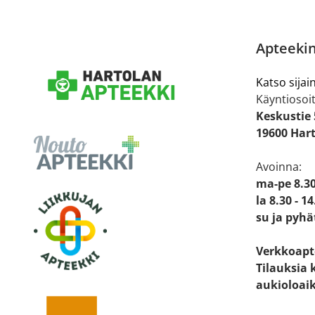
Apteekin
Katso sijain
Käyntiosoit
Keskustie 
19600 Har
Avoinna:
ma-pe 8.30
la 8.30 - 14
su ja pyhä
Verkkoapt
Tilauksia 
aukioloai