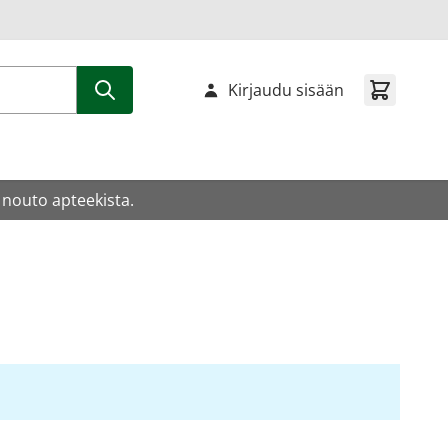
Kirjaudu sisään
 nouto apteekista.