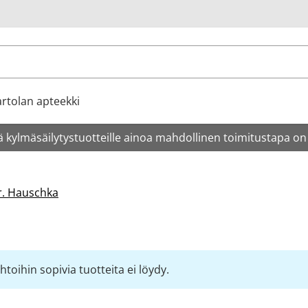
u
rtolan apteekki
 kylmäsäilytystuotteille ainoa mahdollinen toimitustapa on
r. Hauschka
toihin sopivia tuotteita ei löydy.