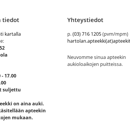
 tiedot
Yhteystiedot
ti kartalla
p.
(03) 716 1205
(pvm/mpm)
e:
hartolan.apteekki(at)apteeki
52
tola
Neuvomme sinua apteekin
aukioloaikojen puitteissa.
 - 17.00
.00
t suljettu
eekki on aina auki.
käsitellään apteekin
kojen mukaan.