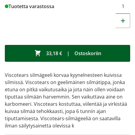
Tuotetta varastossa
33,18 €
|
Ostoskoriin
Viscotears silmägeeli korvaa kyynelnesteen kuivissa
silmissä. Viscotears on geelimäinen silmätippa, jonka
etuna on pitkä vaikutusaika ja jota näin ollen voidaan
tiputtaa silmään harvemmin. Sen vaikuttava aine on
karbomeeri. Viscotears kostuttaa, viilentää ja virkistää
kuivaa silmää tehokkaasti, jopa 6 tunnin ajan
tiputtamisesta. Viscotears-silmägeeliä on saatavilla
ilman säilytysainetta olevissa k