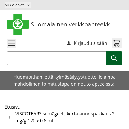
Siirry sisältöön
Aukioloajat
Suomalainen verkkoapteekki
Kirjaudu sisään
Haku
Huomioithan, että kylmäsäilytystuotteille ainoa
mahdollinen toimitustapa on nouto apteekista.
Etusivu
VISCOTEARS silmägeeli, kerta-annospakkaus 2
mg/g 120 x 0,6 ml