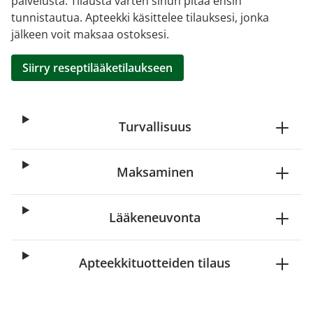
palvelusta. Tilausta varten sinun pitää ensin
tunnistautua. Apteekki käsittelee tilauksesi, jonka
jälkeen voit maksaa ostoksesi.
Siirry reseptilääketilaukseen
Turvallisuus
Maksaminen
Lääkeneuvonta
Apteekkituotteiden tilaus