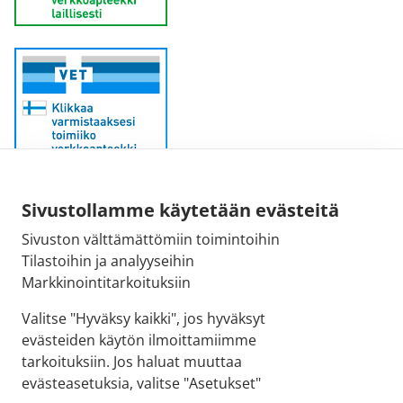
Sähköpostiosoite:
Sivustollamme käytetään evästeitä
kirjaamo@fimea.fi
Sivuston välttämättömiin toimintoihin
Tilastoihin ja analyyseihin
Fimean vaihde:
Markkinointitarkoituksiin
029 522 3341
Valitse "Hyväksy kaikki", jos hyväksyt
evästeiden käytön ilmoittamiimme
tarkoituksiin. Jos haluat muuttaa
evästeasetuksia, valitse "Asetukset"