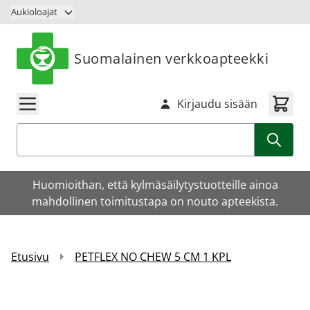
Siirry sisältöön
Aukioloajat
Suomalainen verkkoapteekki
Kirjaudu sisään
Haku
Huomioithan, että kylmäsäilytystuotteille ainoa
mahdollinen toimitustapa on nouto apteekista.
Etusivu
PETFLEX NO CHEW 5 CM 1 KPL