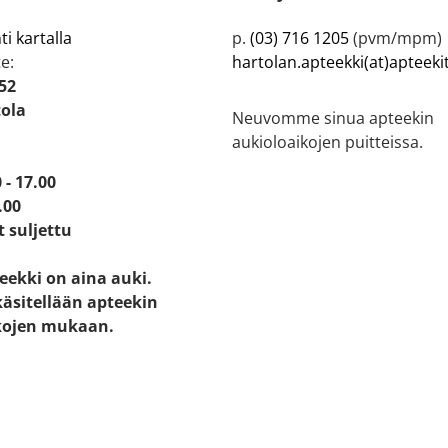
ti kartalla
p.
(03) 716 1205
(pvm/mpm)
e:
hartolan.apteekki(at)apteeki
52
tola
Neuvomme sinua apteekin
aukioloaikojen puitteissa.
 - 17.00
.00
t suljettu
eekki on aina auki.
käsitellään apteekin
kojen mukaan.