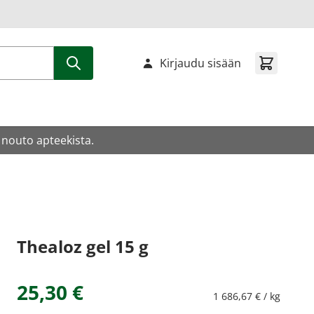
Kirjaudu sisään
 nouto apteekista.
Thealoz gel 15 g
25,30 €
1 686,67 € / kg