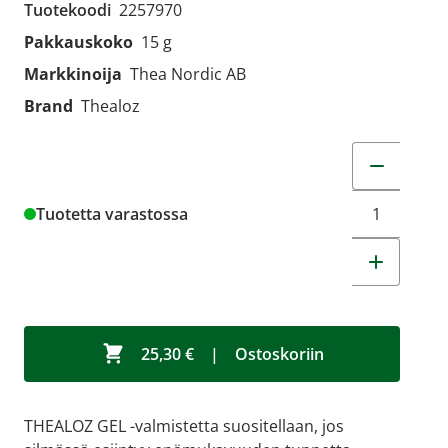
Tuotekoodi
2257970
Pakkauskoko
15 g
Markkinoija
Thea Nordic AB
Brand
Thealoz
Muuta tuot
Tuotetta varastossa
25,30 €
|
Ostoskoriin
THEALOZ GEL -valmistetta suositellaan, jos