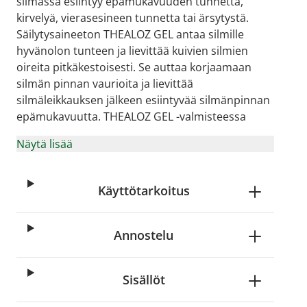
silmässä esiintyy epämukavuuden tunnetta,
kirvelyä, vierasesineen tunnetta tai ärsytystä.
Säilytysaineeton THEALOZ GEL antaa silmille
hyvänolon tunteen ja lievittää kuivien silmien
oireita pitkäkestoisesti. Se auttaa korjaamaan
silmän pinnan vaurioita ja lievittää
silmäleikkauksen jälkeen esiintyvää silmänpinnan
epämukavuutta. THEALOZ GEL -valmisteessa
Näytä lisää
Käyttötarkoitus
Annostelu
Sisällöt