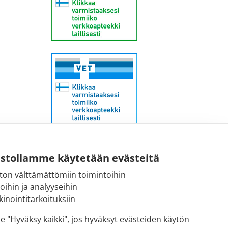
Sähköpostiosoite:
ustollamme käytetään evästeitä
kirjaamo@fimea.fi
ton välttämättömiin toimintoihin
toihin ja analyyseihin
Fimean vaihde:
inointitarkoituksiin
029 522 3341
se "Hyväksy kaikki", jos hyväksyt evästeiden käytön