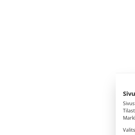
Siv
Sivus
Tilas
Markk
Valit