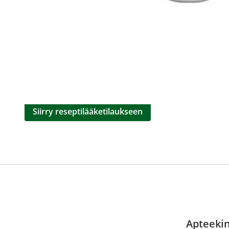
Miten tilaan reseptilääkke
verkkoapteekista?
Reseptilääkkeiden tilaaminen edellyttää voimassa olev
tarkastaa ne
omakanta.fi
-palvelusta. Tilausta varten
tunnistautua. Apteekki käsittelee tilauksesi, jonka jä
Siirry reseptilääketilaukseen
Apteekin