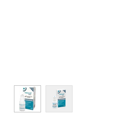
View larger image
View larger image