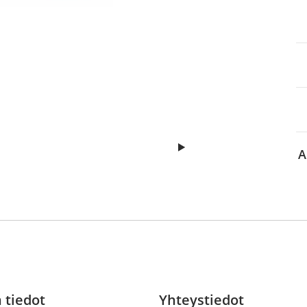
itä
aa reseptiä, ja voit
 sinun pitää ensin
lkeen voit maksaa ostoksesi.
A
 tiedot
Yhteystiedot