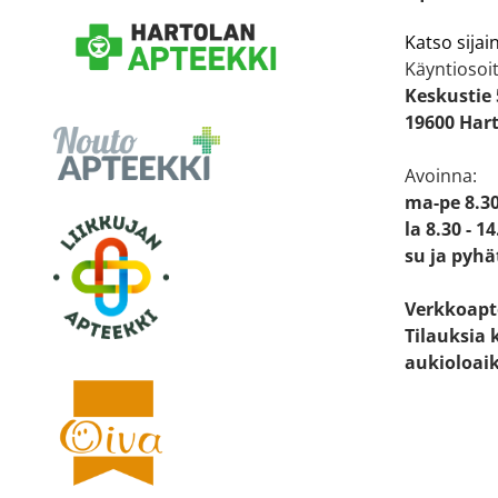
Katso sijain
Käyntiosoit
Keskustie 
19600 Har
Avoinna:
ma-pe 8.30
la 8.30 - 14
su ja pyhä
Verkkoapt
Tilauksia 
aukioloai