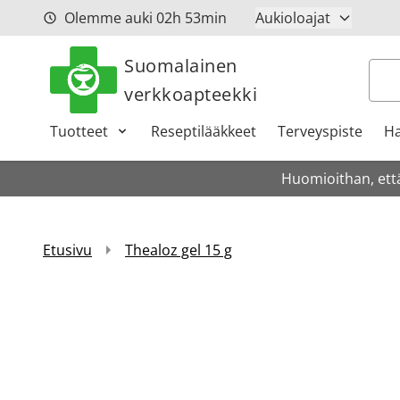
Siirry sisältöön
Olemme auki
02h
53min
Aukioloajat
Suomalainen
Hak
verkkoapteekki
Tuotteet
Reseptilääkkeet
Terveyspiste
Ha
Huomioithan, että
Etusivu
Thealoz gel 15 g