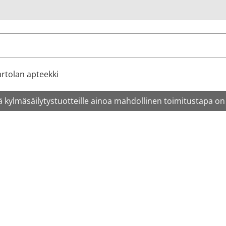
u
rtolan apteekki
 kylmäsäilytystuotteille ainoa mahdollinen toimitustapa on