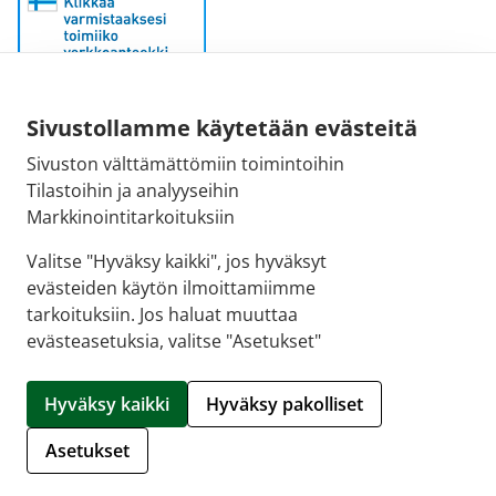
Sähköpostiosoite:
Sivustollamme käytetään evästeitä
kirjaamo@fimea.fi
Sivuston välttämättömiin toimintoihin
Tilastoihin ja analyyseihin
Fimean vaihde:
Markkinointitarkoituksiin
029 522 3341
Valitse "Hyväksy kaikki", jos hyväksyt
evästeiden käytön ilmoittamiimme
tarkoituksiin. Jos haluat muuttaa
evästeasetuksia, valitse "Asetukset"
© 2026 Hartolan apteekki |
Crasman eApteekki
Hyväksy kaikki
Hyväksy pakolliset
Hallitse evästeitä
Asetukset