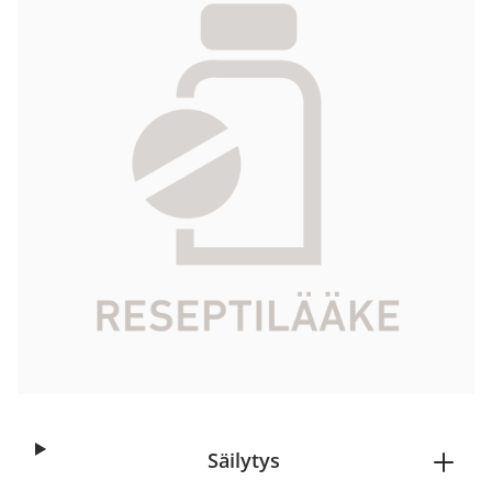
31,24 €
Tuotekoodi
592147
Vaikuttava aine
kalsitrioli
Pakkauskoko
100 g
Markkinoija
Galderma Nordic AB
Tarkista Kela-korvattavuus
Aloita reseptitilaus
Säilytys