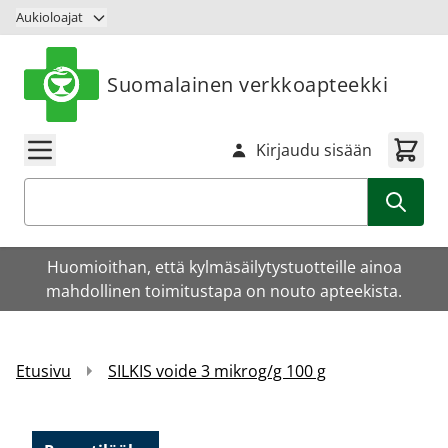
Siirry sisältöön
Aukioloajat
Suomalainen verkkoapteekki
Kirjaudu sisään
Haku
Huomioithan, että kylmäsäilytystuotteille ainoa
mahdollinen toimitustapa on nouto apteekista.
Etusivu
SILKIS voide 3 mikrog/g 100 g