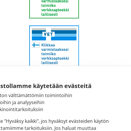
Sähköpostiosoite:
ustollamme käytetään evästeitä
kirjaamo@fimea.fi
ton välttämättömiin toimintoihin
toihin ja analyyseihin
Fimean vaihde:
inointitarkoituksiin
029 522 3341
se "Hyväksy kaikki", jos hyväksyt evästeiden käytön
ttamiimme tarkoituksiin. Jos haluat muuttaa