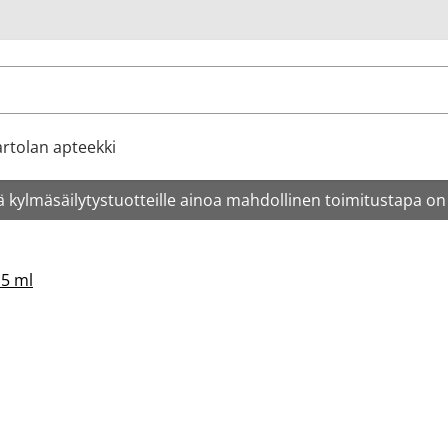
u
rtolan apteekki
 kylmäsäilytystuotteille ainoa mahdollinen toimitustapa on
 5 ml