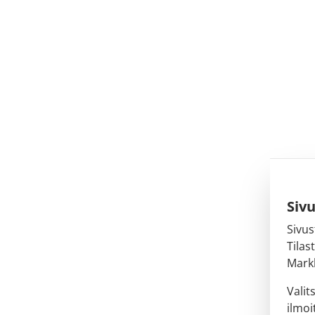
Siv
Sivus
Tilas
Markk
Valit
ilmoi