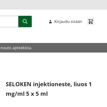
Kirjaudu sisään
 nouto apteekista.
SELOKEN injektioneste, liuos 1
mg/ml 5 x 5 ml