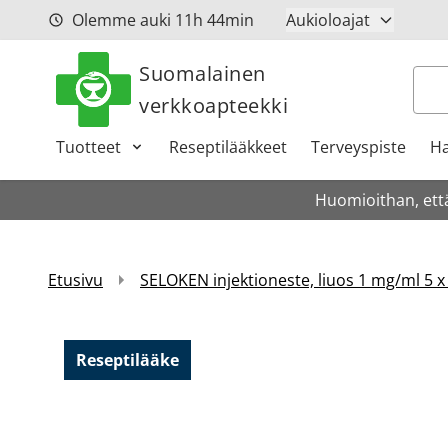
Siirry sisältöön
Olemme auki
11h
44min
Aukioloajat
Suomalainen
Hak
verkkoapteekki
Tuotteet
Reseptilääkkeet
Terveyspiste
Ha
Huomioithan, että
Etusivu
SELOKEN injektioneste, liuos 1 mg/ml 5 x
Reseptilääke