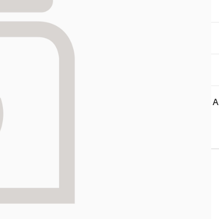
itä
aa reseptiä, ja voit
 sinun pitää ensin
lkeen voit maksaa ostoksesi.
A
 tiedot
Yhteystiedot