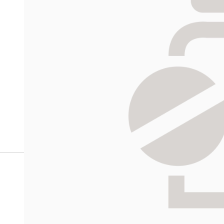
Miten tilaan reseptilääkke
verkkoapteekista?
Reseptilääkkeiden tilaaminen edellyttää voimassa olev
tarkastaa ne
omakanta.fi
-palvelusta. Tilausta varten
tunnistautua. Apteekki käsittelee tilauksesi, jonka jä
Siirry reseptilääketilaukseen
Apteekin