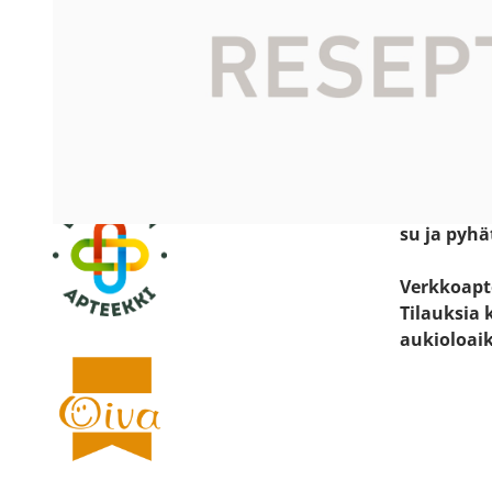
Katso sijain
Käyntiosoit
Keskustie 
19600 Har
Avoinna:
ma-pe 8.30
la 8.30 - 14
su ja pyhä
Verkkoapt
Tilauksia 
aukioloai