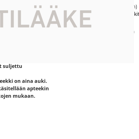
ti kartalla
p.
(03) 716 1205
(pvm/mpm)
e:
hartolan.apteekki(at)apteeki
52
tola
Neuvomme sinua apteekin
aukioloaikojen puitteissa.
 - 17.00
.00
t suljettu
eekki on aina auki.
käsitellään apteekin
kojen mukaan.