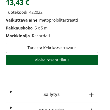
13,43 €
Tuotekoodi
422022
Vaikuttava aine
metoprololitartraatti
Pakkauskoko
5 x 5 ml
Markkinoija
Recordati
Tarkista Kela-korvattavuus
Aloita reseptitilaus
Säilytys