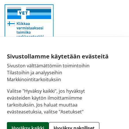
Sähköpostiosoite:
Sivustollamme käytetään evästeitä
kirjaamo@fimea.fi
Sivuston välttämättömiin toimintoihin
Tilastoihin ja analyyseihin
Fimean vaihde:
Markkinointitarkoituksiin
029 522 3341
Valitse "Hyväksy kaikki", jos hyväksyt
evästeiden käytön ilmoittamiimme
tarkoituksiin. Jos haluat muuttaa
evästeasetuksia, valitse "Asetukset"
© 2026 Hartolan apteekki |
Crasman eApteekki
Hyväksy kaikki
Hyväksy pakolliset