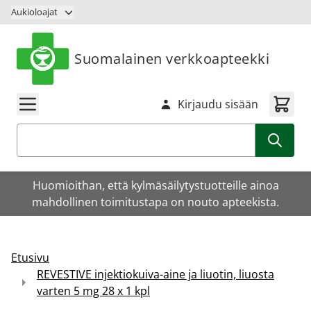
Siirry sisältöön
Aukioloajat
Suomalainen verkkoapteekki
Kirjaudu sisään
Haku
Huomioithan, että kylmäsäilytystuotteille ainoa
mahdollinen toimitustapa on nouto apteekista.
Etusivu
REVESTIVE injektiokuiva-aine ja liuotin, liuosta
varten 5 mg 28 x 1 kpl