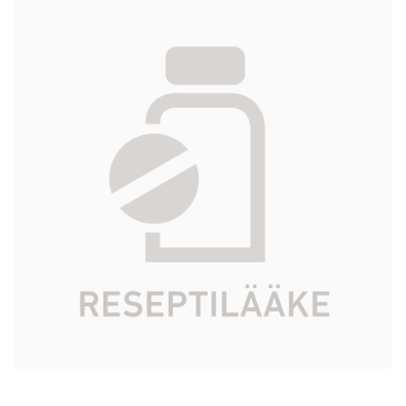
REVESTIVE injektiokuiva-aine ja liuotin,
liuosta varten 5 mg 28 x 1 kpl
18 336,92 €
Tuotekoodi
463088
Vaikuttava aine
teduglutidi
Pakkauskoko
28 x 1 kpl
Markkinoija
Takeda Oy
Tarkista Kela-korvattavuus
Aloita reseptitilaus