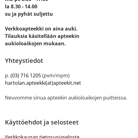
la 8.30 - 14.00
su ja pyhät suljettu
Verkkoapteekki on aina auki.
Tilauksia käsitellään apteekin
aukioloaikojen mukaan.
Yhteystiedot
p.
(03) 716 1205
(pvm/mpm)
hartolan.apteekki(at)apteekit.net
Neuvomme sinua apteekin aukioloaikojen puitteissa.
Käyttöehdot ja selosteet
Verkkokaupan tietosuojaseloste