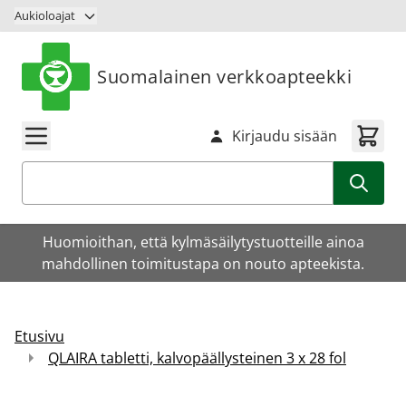
Siirry sisältöön
Aukioloajat
Suomalainen verkkoapteekki
Kirjaudu sisään
Haku
Huomioithan, että kylmäsäilytystuotteille ainoa
mahdollinen toimitustapa on nouto apteekista.
Etusivu
QLAIRA tabletti, kalvopäällysteinen 3 x 28 fol