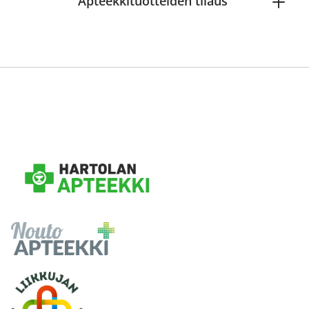
Apteekkituotteiden tilaus