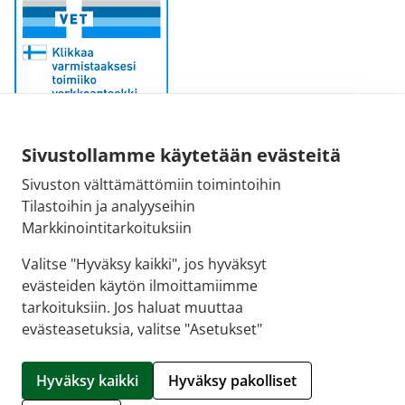
Sähköpostiosoite:
Sivustollamme käytetään evästeitä
kirjaamo@fimea.fi
Sivuston välttämättömiin toimintoihin
Tilastoihin ja analyyseihin
Fimean vaihde:
Markkinointitarkoituksiin
029 522 3341
Valitse "Hyväksy kaikki", jos hyväksyt
evästeiden käytön ilmoittamiimme
tarkoituksiin. Jos haluat muuttaa
evästeasetuksia, valitse "Asetukset"
© 2026 Hartolan apteekki |
Crasman eApteekki
Hyväksy kaikki
Hyväksy pakolliset
Hallitse evästeitä