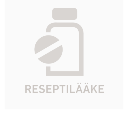
QLAIRA tabletti, kalvopäällysteinen 3 x 28
fol
41,53 €
Tuotekoodi
158520
Vaikuttava aine
dienogesti, estradiolivaleraatti
Pakkauskoko
3 x 28 fol
Markkinoija
Bayer Oy
Tarkista Kela-korvattavuus
Aloita reseptitilaus