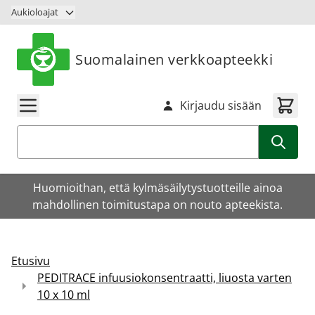
Siirry sisältöön
Aukioloajat
Suomalainen verkkoapteekki
Kirjaudu sisään
Haku
Huomioithan, että kylmäsäilytystuotteille ainoa
mahdollinen toimitustapa on nouto apteekista.
Etusivu
PEDITRACE infuusiokonsentraatti, liuosta varten
10 x 10 ml