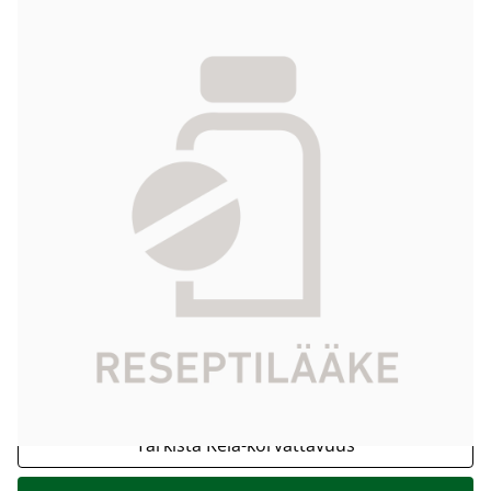
PEDITRACE infuusiokonsentraatti, liuosta
varten 10 x 10 ml
115,92 €
Tuotekoodi
392381
Vaikuttava
kaliumjodidi, kupariklorididihydraatti,
aine
mangaanikloriditetrahydraatti,
natriumfluoridi,
natriumseleniittipentahydraatti,
sinkkikloridi
Pakkauskoko
10 x 10 ml
Markkinoija
Fresenius Kabi Ab
Tarkista Kela-korvattavuus