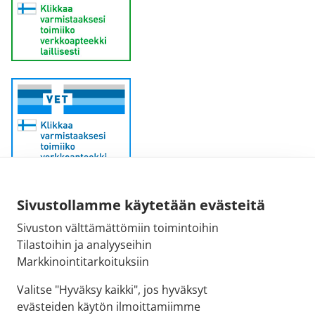
Sähköpostiosoite:
Sivustollamme käytetään evästeitä
kirjaamo@fimea.fi
Sivuston välttämättömiin toimintoihin
Tilastoihin ja analyyseihin
Fimean vaihde:
Markkinointitarkoituksiin
029 522 3341
Valitse "Hyväksy kaikki", jos hyväksyt
evästeiden käytön ilmoittamiimme