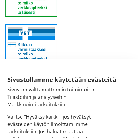
Sähköpostiosoite:
Sivustollamme käytetään evästeitä
kirjaamo@fimea.fi
Sivuston välttämättömiin toimintoihin
Tilastoihin ja analyyseihin
Fimean vaihde:
Markkinointitarkoituksiin
029 522 3341
Valitse "Hyväksy kaikki", jos hyväksyt
evästeiden käytön ilmoittamiimme
tarkoituksiin. Jos haluat muuttaa