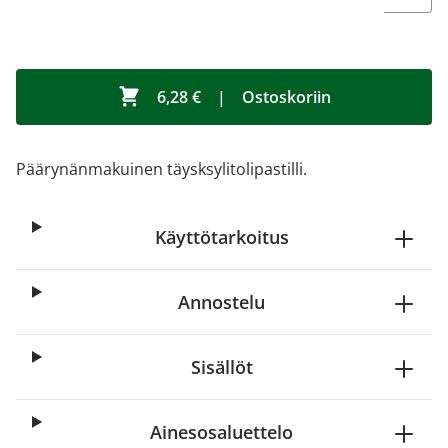
6,28 €
|
Ostoskoriin
Päärynänmakuinen täysksylitolipastilli.
Käyttötarkoitus
Annostelu
Sisällöt
Ainesosaluettelo