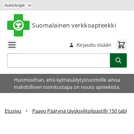
Siirry sisältöön
Aukioloajat
Suomalainen verkkoapteekki
Kirjaudu sisään
Haku
Huomioithan, että kylmäsäilytystuotteille ainoa
mahdollinen toimitustapa on nouto apteekista.
Etusivu
Paavo Päärynä täysksylitolipastilli 150 tabl