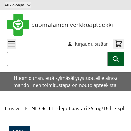
Siirry sisältöön
Aukioloajat
Suomalainen verkkoapteekki
Kirjaudu sisään
Haku
Huomioithan, että kylmäsäilytystuotteille ainoa
mahdollinen toimitustapa on nouto apteekista.
Etusivu
NICORETTE depotlaastari 25 mg/16 h 7 kpl