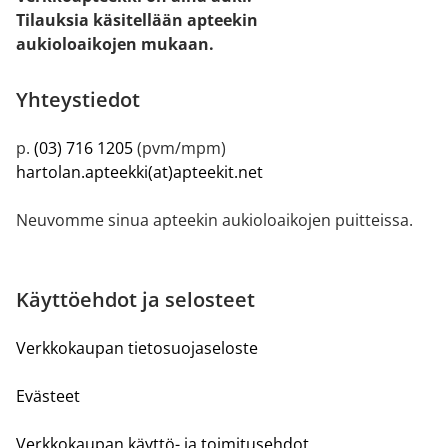
Tilauksia käsitellään apteekin
aukioloaikojen mukaan.
Yhteystiedot
p.
(03) 716 1205
(pvm/mpm)
hartolan.apteekki(at)apteekit.net
Neuvomme sinua apteekin aukioloaikojen puitteissa.
Käyttöehdot ja selosteet
Verkkokaupan tietosuojaseloste
Evästeet
Verkkokaupan käyttö- ja toimitusehdot