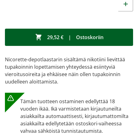
29,52 €
|
Ostoskoriin
Nicorette-depotlaastarin sisältämä nikotiini lievittää
tupakoinnin lopettamisen yhteydessä esiintyviä
vieroitusoireita ja ehkäisee näin ollen tupakoinnin
uudelleen aloittamista.
Tämän tuotteen ostaminen edellyttää 18
vuoden ikää. Ikä varmistetaan kirjautuneilta
asiakkailta automaattisesti, kirjautumattomilta
asiakkailta edellytetään ostoskori-vaiheessa
vahvaa sähköistä tunnistautumista.