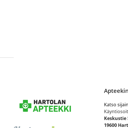
tarkastaa ne
omakanta.fi
-palvelusta. Tilausta varten
tunnistautua. Apteekki käsittelee tilauksesi, jonka jä
Siirry reseptilääketilaukseen
Apteekin
Katso sijain
Käyntiosoit
Keskustie 
19600 Har