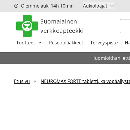
Siirry sisältöön
Olemme auki
14h
10min
Aukioloajat
Suomalainen
Hak
verkkoapteekki
Tuotteet
Reseptilääkkeet
Terveyspiste
Ha
Huomioithan, että
Etusivu
NEUROMAX FORTE tabletti, kalvopäällyste