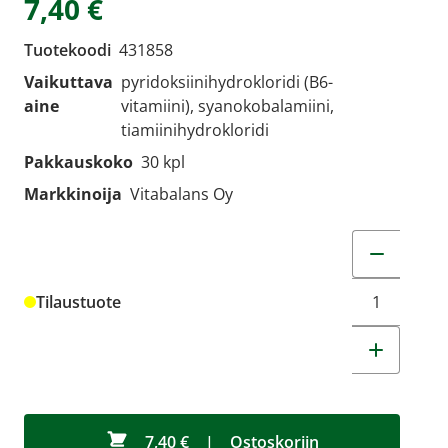
7,40 €
Tuotekoodi
431858
Vaikuttava
pyridoksiinihydrokloridi (B6-
aine
vitamiini), syanokobalamiini,
tiamiinihydrokloridi
Pakkauskoko
30 kpl
Markkinoija
Vitabalans Oy
Muuta tuot
Tilaustuote
7,40 €
|
Ostoskoriin