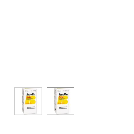
View larger image
View larger image