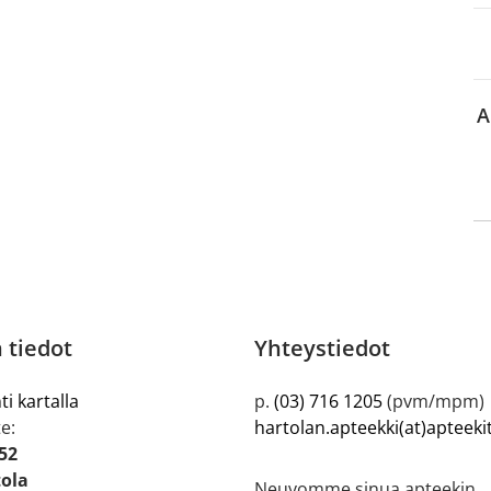
 sinun pitää ensin
lkeen voit maksaa ostoksesi.
A
 tiedot
Yhteystiedot
ti kartalla
p.
(03) 716 1205
(pvm/mpm)
e:
hartolan.apteekki(at)apteeki
52
tola
Neuvomme sinua apteekin