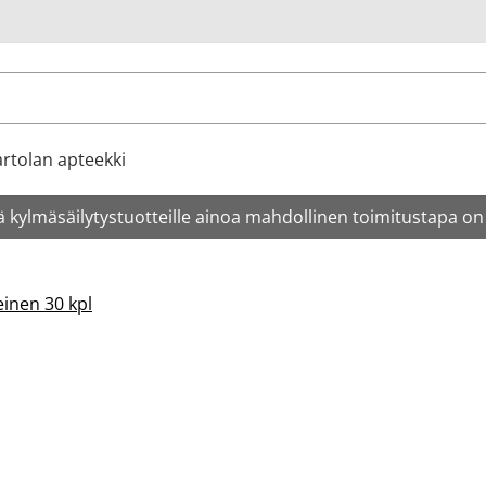
u
rtolan apteekki
 kylmäsäilytystuotteille ainoa mahdollinen toimitustapa on
inen 30 kpl