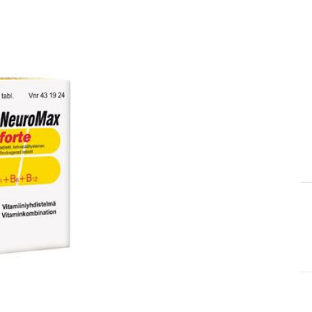
itä
aa reseptiä, ja voit