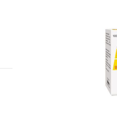
Miten tilaan reseptilääkke
verkkoapteekista?
Reseptilääkkeiden tilaaminen edellyttää voimassa olev