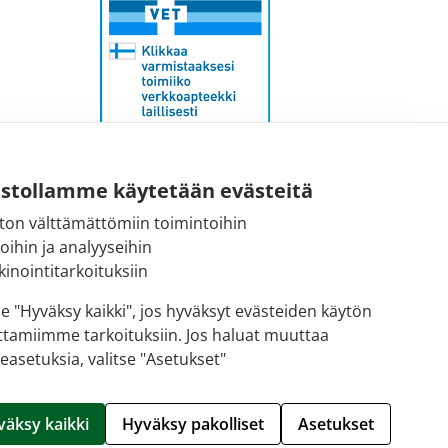
Sähköpostiosoite:
ustollamme käytetään evästeitä
kirjaamo@fimea.fi
ton välttämättömiin toimintoihin
toihin ja analyyseihin
Fimean vaihde:
inointitarkoituksiin
029 522 3341
se "Hyväksy kaikki", jos hyväksyt evästeiden käytön
ttamiimme tarkoituksiin. Jos haluat muuttaa
easetuksia, valitse "Asetukset"
Hallitse evästeitä
väksy kaikki
Hyväksy pakolliset
Asetukset