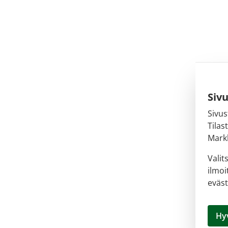
Siv
Sivus
Tilas
Markk
Valit
ilmoi
eväst
Hy