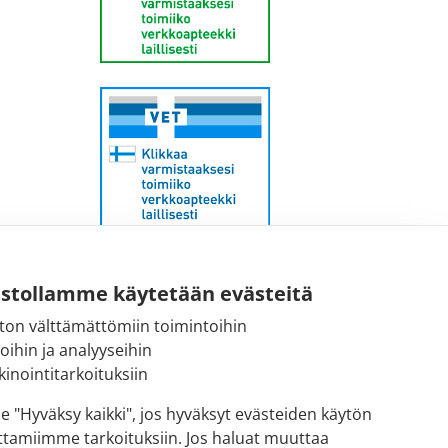
Sähköpostiosoite:
ustollamme käytetään evästeitä
kirjaamo@fimea.fi
ton välttämättömiin toimintoihin
toihin ja analyyseihin
Fimean vaihde:
inointitarkoituksiin
029 522 3341
se "Hyväksy kaikki", jos hyväksyt evästeiden käytön
ttamiimme tarkoituksiin. Jos haluat muuttaa