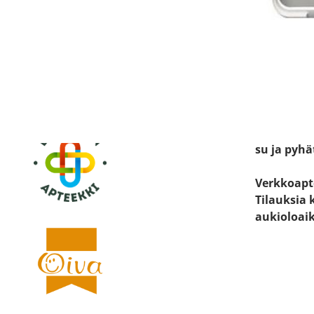
Katso sijain
Käyntiosoit
Keskustie 
19600 Har
Avoinna:
ma-pe 8.30
la 8.30 - 14
su ja pyhä
Verkkoapt
Tilauksia 
aukioloai