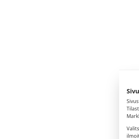
Siv
Sivus
Tilas
Markk
Valit
ilmoi