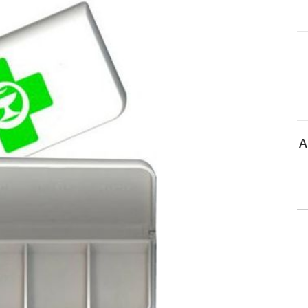
itä
aa reseptiä, ja voit
 sinun pitää ensin
lkeen voit maksaa ostoksesi.
A
 tiedot
Yhteystiedot