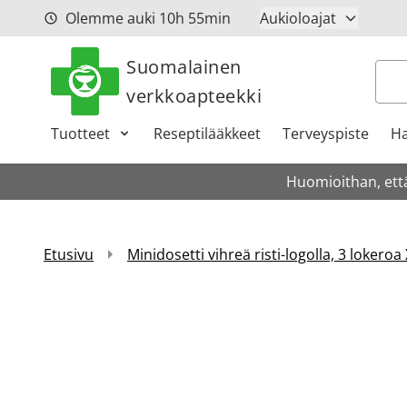
Siirry sisältöön
Olemme auki
10h
55min
Aukioloajat
Suomalainen
Hak
verkkoapteekki
Tuotteet
Reseptilääkkeet
Terveyspiste
Ha
Huomioithan, että
Etusivu
Minidosetti vihreä risti-logolla, 3 lokeroa 