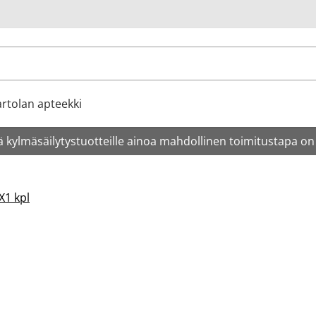
u
rtolan apteekki
 kylmäsäilytystuotteille ainoa mahdollinen toimitustapa on
X1 kpl