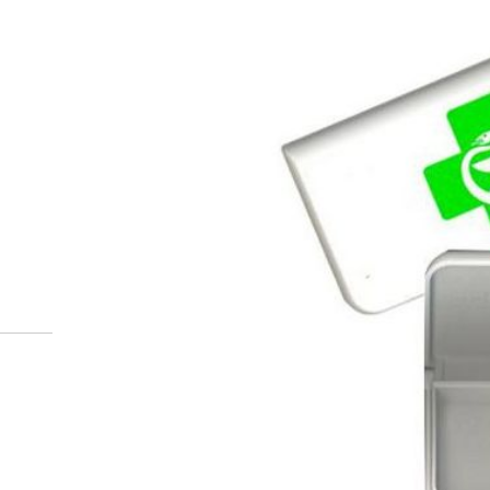
Miten tilaan reseptilääkke
verkkoapteekista?
Reseptilääkkeiden tilaaminen edellyttää voimassa olev
tarkastaa ne
omakanta.fi
-palvelusta. Tilausta varten
tunnistautua. Apteekki käsittelee tilauksesi, jonka jä
Siirry reseptilääketilaukseen
Apteekin