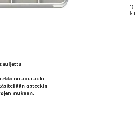
ti kartalla
p.
(03) 716 1205
(pvm/mpm)
e:
hartolan.apteekki(at)apteeki
52
tola
Neuvomme sinua apteekin
aukioloaikojen puitteissa.
 - 17.00
.00
t suljettu
eekki on aina auki.
käsitellään apteekin
kojen mukaan.