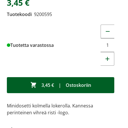
3,45 €
Tuotekoodi
9200595
Muuta tuot
Tuotetta varastossa
3,45 €
|
Ostoskoriin
Minidosetti kolmella lokerolla. Kannessa
perinteinen vihreä risti -logo.