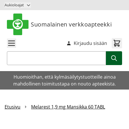
Siirry sisältöön
Aukioloajat
Suomalainen verkkoapteekki
Kirjaudu sisään
Haku
Huomioithan, että kylmäsäilytystuotteille ainoa
mahdollinen toimitustapa on nouto apteekista.
Etusivu
Melarest 1,9 mg Mansikka 60 TABL