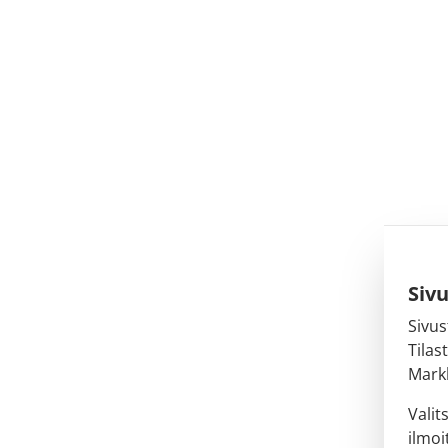
Siv
Sivus
Tilas
Markk
Valit
ilmoi