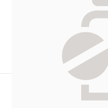
Miten tilaan reseptilääkke
verkkoapteekista?
Reseptilääkkeiden tilaaminen edellyttää voimassa olev
tarkastaa ne
omakanta.fi
-palvelusta. Tilausta varten
tunnistautua. Apteekki käsittelee tilauksesi, jonka jä
Siirry reseptilääketilaukseen
Apteekin