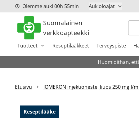
Siirry sisältöön
Olemme auki
00h
55min
Aukioloajat
Suomalainen
Hak
verkkoapteekki
Tuotteet
Reseptilääkkeet
Terveyspiste
Ha
Huomioithan, että
Etusivu
IOMERON injektioneste, liuos 250 mg I/ml
Reseptilääke