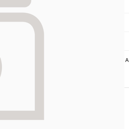
itä
aa reseptiä, ja voit
 sinun pitää ensin
lkeen voit maksaa ostoksesi.
A
 tiedot
Yhteystiedot