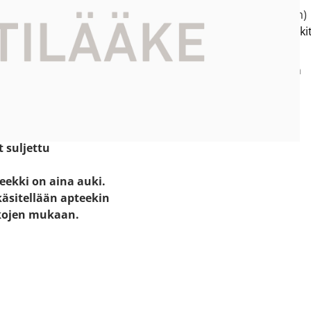
ti kartalla
p.
(03) 716 1205
(pvm/mpm)
e:
hartolan.apteekki(at)apteeki
52
tola
Neuvomme sinua apteekin
aukioloaikojen puitteissa.
 - 17.00
.00
t suljettu
eekki on aina auki.
käsitellään apteekin
kojen mukaan.