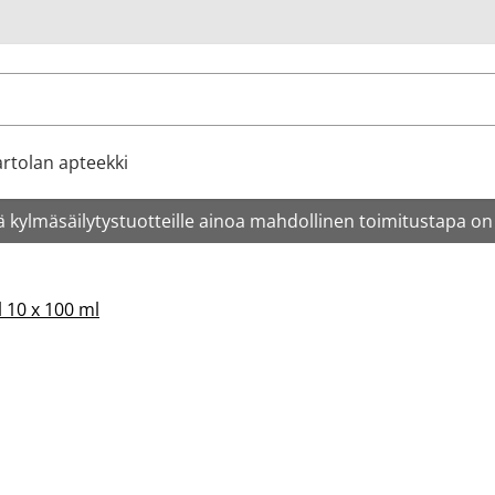
u
rtolan apteekki
 kylmäsäilytystuotteille ainoa mahdollinen toimitustapa on
 10 x 100 ml