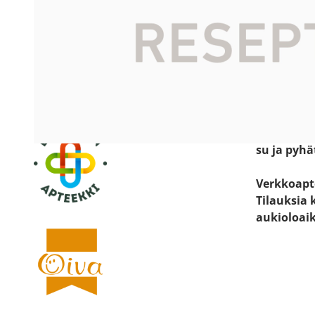
Katso sijain
Käyntiosoit
Keskustie 
19600 Har
Avoinna:
ma-pe 8.30
la 8.30 - 14
su ja pyhä
Verkkoapt
Tilauksia 
aukioloai