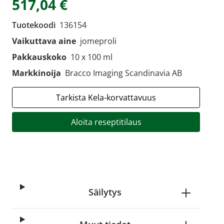
517,04 €
Tuotekoodi
136154
Vaikuttava aine
jomeproli
Pakkauskoko
10 x 100 ml
Markkinoija
Bracco Imaging Scandinavia AB
Tarkista Kela-korvattavuus
Aloita reseptitilaus
Säilytys