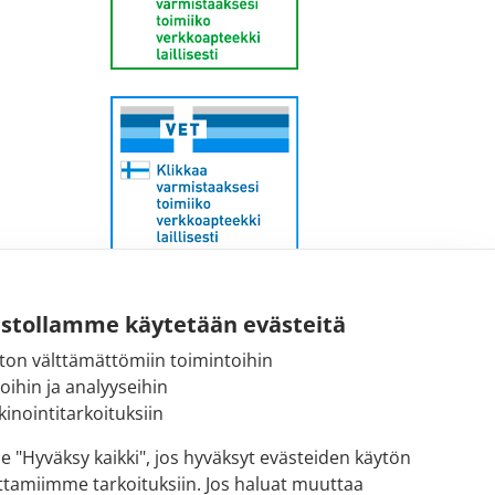
Sähköpostiosoite:
ustollamme käytetään evästeitä
kirjaamo@fimea.fi
ton välttämättömiin toimintoihin
toihin ja analyyseihin
Fimean vaihde:
inointitarkoituksiin
029 522 3341
se "Hyväksy kaikki", jos hyväksyt evästeiden käytön
ttamiimme tarkoituksiin. Jos haluat muuttaa