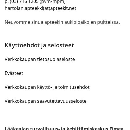
p.
(03) 716 1205
(pvm/mpm)
hartolan.apteekki(at)apteekit.net
Neuvomme sinua apteekin aukioloaikojen puitteissa.
Käyttöehdot ja selosteet
Verkkokaupan tietosuojaseloste
Evästeet
Verkkokaupan käyttö- ja toimitusehdot
Verkkokaupan saavutettavuusseloste
Lääkealan turvallisuus- ja kehittämiskeskus Fimea