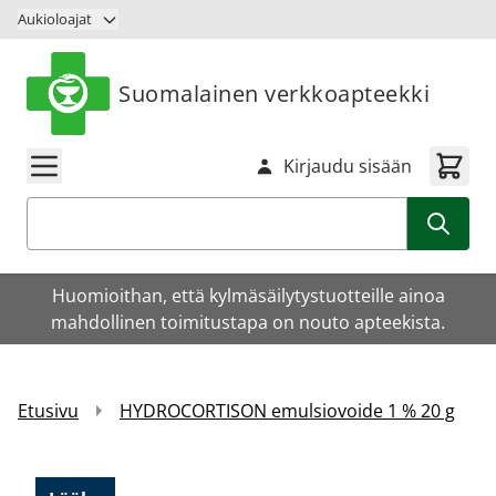
Siirry sisältöön
Aukioloajat
Suomalainen verkkoapteekki
Kirjaudu sisään
Haku
Huomioithan, että kylmäsäilytystuotteille ainoa
mahdollinen toimitustapa on nouto apteekista.
Etusivu
HYDROCORTISON emulsiovoide 1 % 20 g