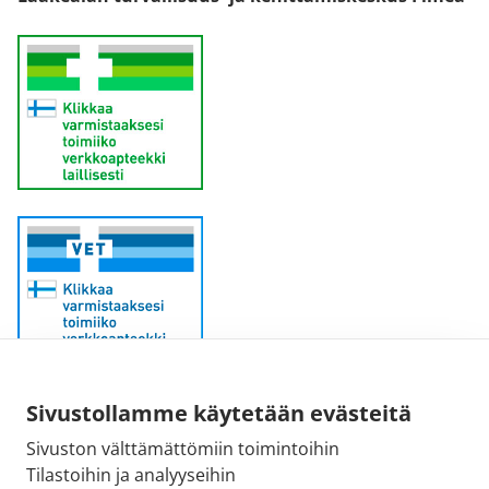
Sähköpostiosoite:
Sivustollamme käytetään evästeitä
kirjaamo@fimea.fi
Sivuston välttämättömiin toimintoihin
Tilastoihin ja analyyseihin
Fimean vaihde: