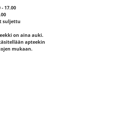
 - 17.00
.00
t suljettu
eekki on aina auki.
käsitellään apteekin
kojen mukaan.