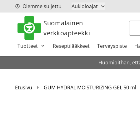
Siirry sisältöön
Olemme suljettu
Aukioloajat
Suomalainen
Hak
verkkoapteekki
Tuotteet
Reseptilääkkeet
Terveyspiste
Ha
Huomioithan, että
Etusivu
GUM HYDRAL MOISTURIZING GEL 50 ml