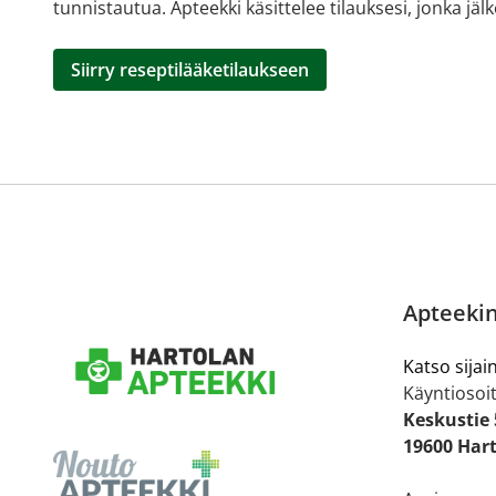
tunnistautua. Apteekki käsittelee tilauksesi, jonka jä
Siirry reseptilääketilaukseen
Apteekin
Katso sijain
Käyntiosoit
Keskustie 
19600 Har