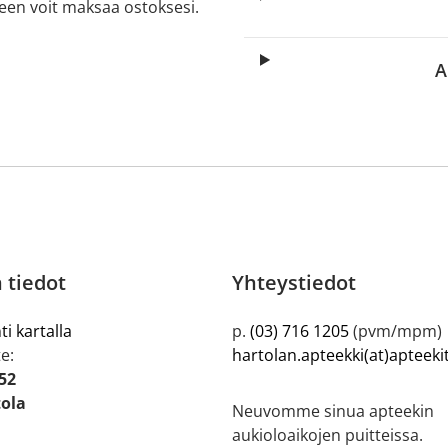
lkeen voit maksaa ostoksesi.
A
 tiedot
Yhteystiedot
ti kartalla
p.
(03) 716 1205
(pvm/mpm)
e:
hartolan.apteekki(at)apteeki
52
tola
Neuvomme sinua apteekin
aukioloaikojen puitteissa.