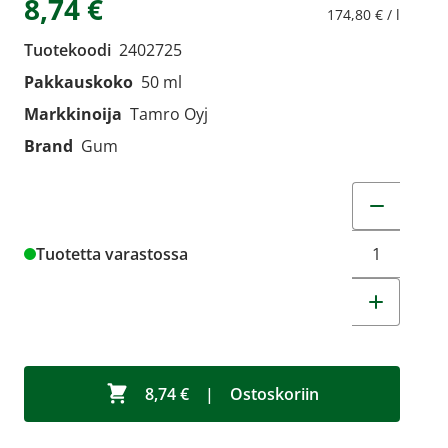
8,74 €
174,80 € / l
Tuotekoodi
2402725
Pakkauskoko
50 ml
Markkinoija
Tamro Oyj
Brand
Gum
Muuta tuot
Tuotetta varastossa
8,74 €
|
Ostoskoriin