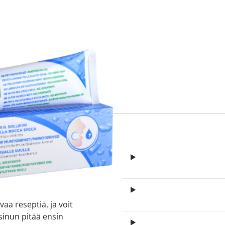
itä
aa reseptiä, ja voit
 sinun pitää ensin