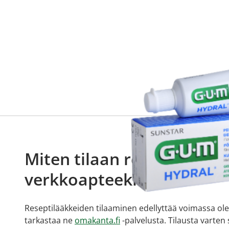
Miten tilaan reseptilääkke
verkkoapteekista?
Reseptilääkkeiden tilaaminen edellyttää voimassa olev
tarkastaa ne
omakanta.fi
-palvelusta. Tilausta varten