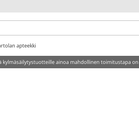
u
rtolan apteekki
 kylmäsäilytystuotteille ainoa mahdollinen toimitustapa on