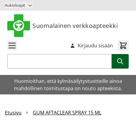
Siirry sisältöön
Aukioloajat
Suomalainen verkkoapteekki
Kirjaudu sisään
Haku
Huomioithan, että kylmäsäilytystuotteille ainoa
mahdollinen toimitustapa on nouto apteekista.
Etusivu
GUM AFTACLEAR SPRAY 15 ML