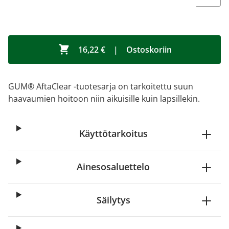
16,22 €
|
Ostoskoriin
GUM® AftaClear -tuotesarja on tarkoitettu suun
haavaumien hoitoon niin aikuisille kuin lapsillekin.
Käyttötarkoitus
Ainesosaluettelo
Säilytys