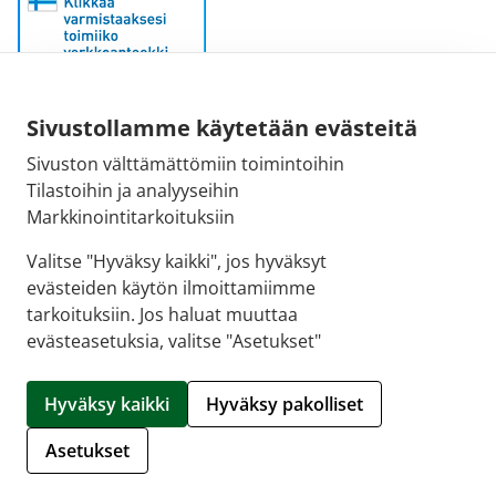
Sähköpostiosoite:
Sivustollamme käytetään evästeitä
kirjaamo@fimea.fi
Sivuston välttämättömiin toimintoihin
Tilastoihin ja analyyseihin
Fimean vaihde:
Markkinointitarkoituksiin
029 522 3341
Valitse "Hyväksy kaikki", jos hyväksyt
evästeiden käytön ilmoittamiimme
tarkoituksiin. Jos haluat muuttaa
evästeasetuksia, valitse "Asetukset"
© 2026 Hartolan apteekki |
Crasman eApteekki
Hyväksy kaikki
Hyväksy pakolliset
Hallitse evästeitä
Asetukset