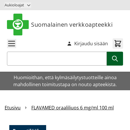
Siirry sisältöön
Aukioloajat
Suomalainen verkkoapteekki
Kirjaudu sisään
Haku
Huomioithan, että kylmäsäilytystuotteille ainoa
mahdollinen toimitustapa on nouto apteekista.
Etusivu
FLAVAMED oraaliliuos 6 mg/ml 100 ml