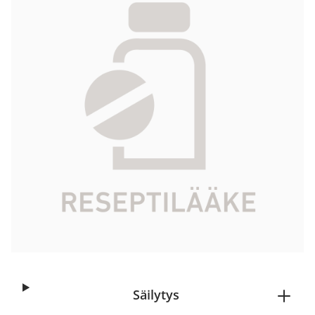
8,49 €
Tuotekoodi
188137
Vaikuttava aine
ambroksolihydrokloridi
Pakkauskoko
100 ml
Markkinoija
Berlin-Chemie/A. Menarini Suomi Oy
Tarkista Kela-korvattavuus
Aloita reseptitilaus
Säilytys