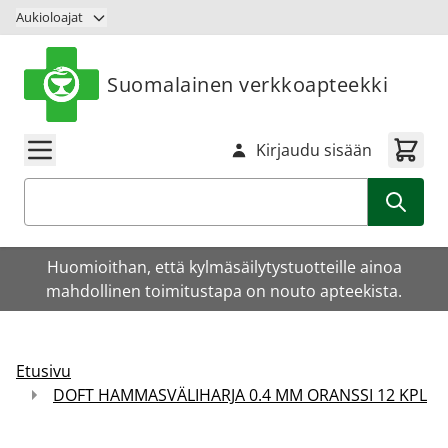
Siirry sisältöön
Aukioloajat
Suomalainen verkkoapteekki
Kirjaudu sisään
Haku
Huomioithan, että kylmäsäilytystuotteille ainoa
mahdollinen toimitustapa on nouto apteekista.
Etusivu
DOFT HAMMASVÄLIHARJA 0.4 MM ORANSSI 12 KPL