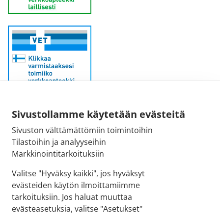
Sähköpostiosoite:
Sivustollamme käytetään evästeitä
kirjaamo@fimea.fi
Sivuston välttämättömiin toimintoihin
Tilastoihin ja analyyseihin
Fimean vaihde:
Markkinointitarkoituksiin
029 522 3341
Valitse "Hyväksy kaikki", jos hyväksyt
evästeiden käytön ilmoittamiimme
tarkoituksiin. Jos haluat muuttaa
evästeasetuksia, valitse "Asetukset"