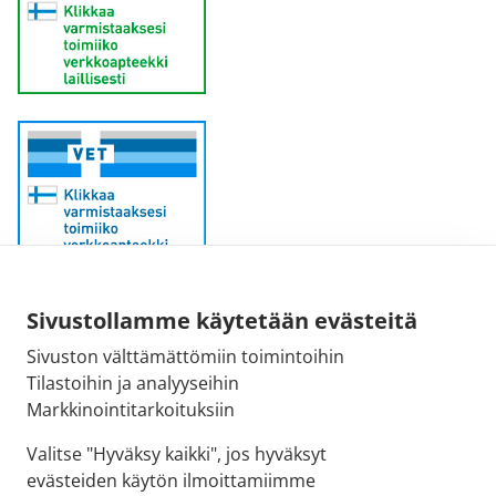
Sähköpostiosoite:
Sivustollamme käytetään evästeitä
kirjaamo@fimea.fi
Sivuston välttämättömiin toimintoihin
Tilastoihin ja analyyseihin
Fimean vaihde:
Markkinointitarkoituksiin
029 522 3341
Valitse "Hyväksy kaikki", jos hyväksyt
evästeiden käytön ilmoittamiimme