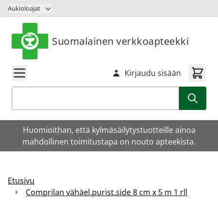
Siirry sisältöön
Aukioloajat
Suomalainen verkkoapteekki
Kirjaudu sisään
Haku
Huomioithan, että kylmäsäilytystuotteille ainoa
mahdollinen toimitustapa on nouto apteekista.
Etusivu
Comprilan vähäel.purist.side 8 cm x 5 m 1 rll