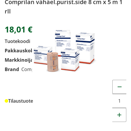
Comprilan vähäel.purist.side 8 cm x 5 m 1
rll
18,01 €
Tuotekoodi
1678051
Pakkauskoko
1 rll
Markkinoija
Oy Essity Finland Ab
Brand
Comprilan
Muuta t
Tilaustuote