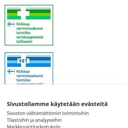
Sähköpostiosoite:
Sivustollamme käytetään evästeitä
kirjaamo@fimea.fi
Sivuston välttämättömiin toimintoihin
Tilastoihin ja analyyseihin
Fimean vaihde:
Markkinointitarkoituksiin