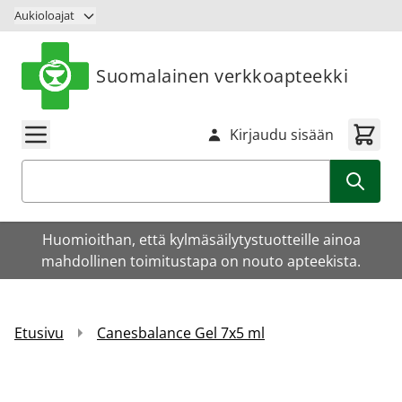
Siirry sisältöön
Aukioloajat
Suomalainen verkkoapteekki
Kirjaudu sisään
Haku
Huomioithan, että kylmäsäilytystuotteille ainoa
mahdollinen toimitustapa on nouto apteekista.
Etusivu
Canesbalance Gel 7x5 ml