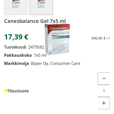
Canesbalance Gel 7x5 ml
17,39 €
496,86 € / l
Tuotekoodi
2479582
Pakkauskoko
7x5 ml
Markkinoija
Bayer Oy, Consumer Care
Muuta t
Tilaustuote