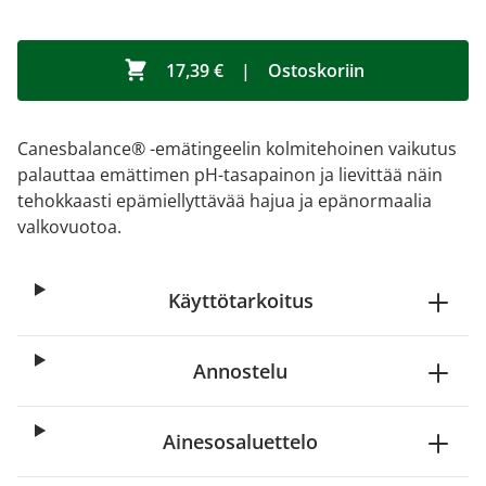
17,39 €
|
Ostoskoriin
Canesbalance® -emätingeelin kolmitehoinen vaikutus
palauttaa emättimen pH-tasapainon ja lievittää näin
tehokkaasti epämiellyttävää hajua ja epänormaalia
valkovuotoa.
Käyttötarkoitus
Annostelu
Ainesosaluettelo