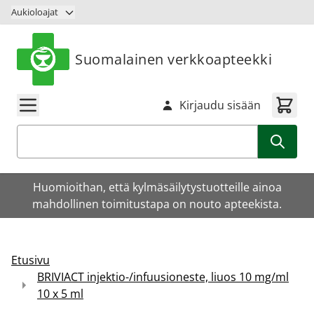
Siirry sisältöön
Aukioloajat
Suomalainen verkkoapteekki
Kirjaudu sisään
Haku
Huomioithan, että kylmäsäilytystuotteille ainoa
mahdollinen toimitustapa on nouto apteekista.
Etusivu
BRIVIACT injektio-/infuusioneste, liuos 10 mg/ml
10 x 5 ml