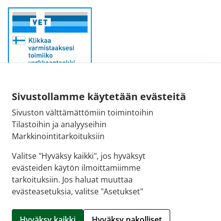
Sähköpostiosoite:
Sivustollamme käytetään evästeitä
kirjaamo@fimea.fi
Sivuston välttämättömiin toimintoihin
Tilastoihin ja analyyseihin
Fimean vaihde:
Markkinointitarkoituksiin
029 522 3341
Valitse "Hyväksy kaikki", jos hyväksyt
evästeiden käytön ilmoittamiimme
tarkoituksiin. Jos haluat muuttaa
evästeasetuksia, valitse "Asetukset"
© 2026 Hartolan apteekki |
Crasman eApteekki
Hyväksy kaikki
Hyväksy pakolliset