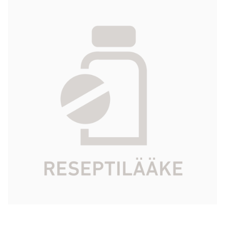
BRIVIACT injektio-/infuusioneste, liuos 10
mg/ml 10 x 5 ml
648,89 €
Tuotekoodi
460137
Vaikuttava aine
brivarasetaami
Pakkauskoko
10 x 5 ml
Markkinoija
UCB-Pharma Oy Finland
Tarkista Kela-korvattavuus
Aloita reseptitilaus