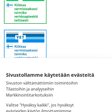
Sähköpostiosoite:
Sivustollamme käytetään evästeitä
kirjaamo@fimea.fi
Sivuston välttämättömiin toimintoihin
Tilastoihin ja analyyseihin
Fimean vaihde:
Markkinointitarkoituksiin
029 522 3341
Valitse "Hyväksy kaikki", jos hyväksyt
evästeiden käytön ilmoittamiimme