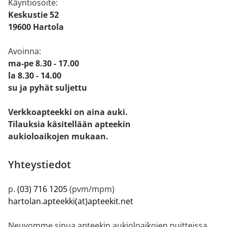
Käyntiosoite:
Keskustie 52
19600 Hartola
Avoinna:
ma-pe 8.30 - 17.00
la 8.30 - 14.00
su ja pyhät suljettu
Verkkoapteekki on aina auki.
Tilauksia käsitellään apteekin
aukioloaikojen mukaan.
Yhteystiedot
p.
(03) 716 1205
(pvm/mpm)
hartolan.apteekki(at)apteekit.net
Neuvomme sinua apteekin aukioloaikojen puitteissa.