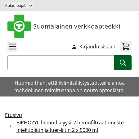
Siirry sisältöön
Aukioloajat
Suomalainen verkkoapteekki
Kirjaudu sisään
Haku
Huomioithan, että kylmäsäilytystuotteille ainoa
mahdollinen toimitustapa on nouto apteekista.
Etusivu
BIPHOZYL hemodialyysi- / hemofiltraationeste
injektioliitin ja luer-liitin 2 x 5000 ml