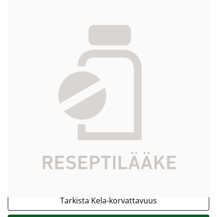
BIPHOZYL hemodialyysi- /
hemofiltraationeste injektioliitin ja luer-
liitin 2 x 5000 ml
60,22 €
Tuotekoodi
039918
Vaikuttava
dinatriumfosfaattidihydraatti,
aine
kaliumkloridi,
magnesiumkloridiheksahydraatti,
natriumkloridi, natriumvetykarbonaatti
Pakkauskoko
2 x 5000 ml
Markkinoija
Vantive Oy
Tarkista Kela-korvattavuus