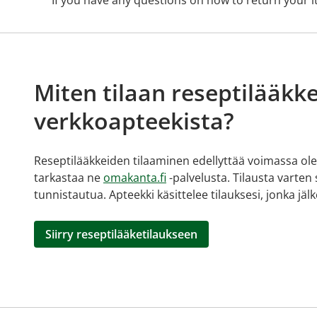
If you have any questions on how to return your i
Miten tilaan reseptilääkke
verkkoapteekista?
Reseptilääkkeiden tilaaminen edellyttää voimassa olev
tarkastaa ne
omakanta.fi
-palvelusta. Tilausta varten
tunnistautua. Apteekki käsittelee tilauksesi, jonka jä
Siirry reseptilääketilaukseen