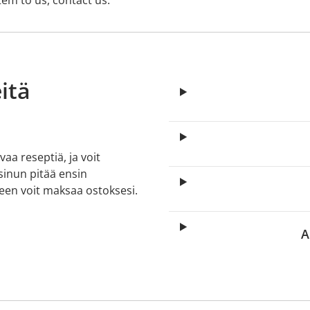
tem to us, contact us.
itä
aa reseptiä, ja voit
 sinun pitää ensin
lkeen voit maksaa ostoksesi.
A