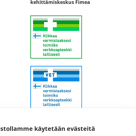
kehittämiskeskus Fimea
Sähköpostiosoite:
ustollamme käytetään evästeitä
kirjaamo@fimea.fi