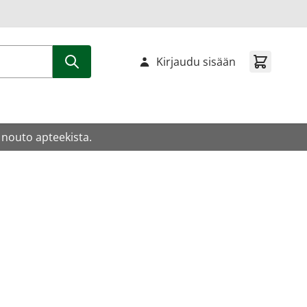
Kirjaudu sisään
 nouto apteekista.