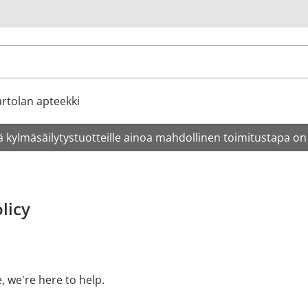
u
rtolan apteekki
 kylmäsäilytystuotteille ainoa mahdollinen toimitustapa on
licy
e, we're here to help.