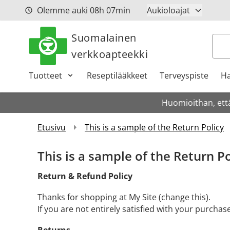
Siirry sisältöön
Olemme auki
08h
07min
Aukioloajat
Suomalainen
Hak
verkkoapteekki
Tuotteet
Reseptilääkkeet
Terveyspiste
Ha
Huomioithan, että
Etusivu
This is a sample of the Return Policy
This is a sample of the Return Po
Return & Refund Policy
Thanks for shopping at My Site (change this).
If you are not entirely satisfied with your purchas