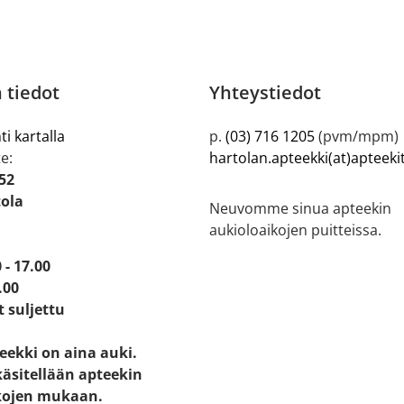
 tiedot
Yhteystiedot
ti kartalla
p.
(03) 716 1205
(pvm/mpm)
e:
hartolan.apteekki(at)apteeki
52
tola
Neuvomme sinua apteekin
aukioloaikojen puitteissa.
 - 17.00
.00
t suljettu
eekki on aina auki.
käsitellään apteekin
kojen mukaan.