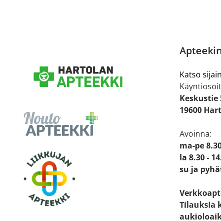
Apteekin
Katso sijain
Käyntiosoit
Keskustie 
19600 Har
Avoinna:
ma-pe 8.30
la 8.30 - 14
su ja pyhä
Verkkoapt
Tilauksia 
aukioloai