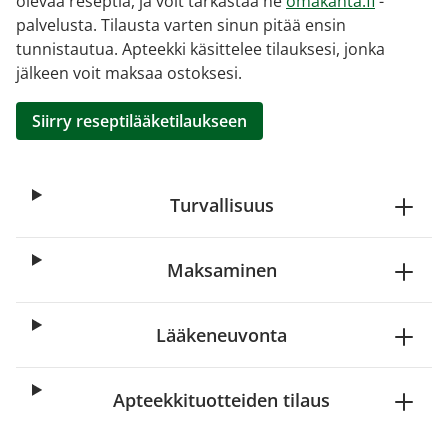
olevaa reseptiä, ja voit tarkastaa ne
omakanta.fi
-
palvelusta. Tilausta varten sinun pitää ensin
tunnistautua. Apteekki käsittelee tilauksesi, jonka
jälkeen voit maksaa ostoksesi.
Siirry reseptilääketilaukseen
Turvallisuus
Maksaminen
Lääkeneuvonta
Apteekkituotteiden tilaus