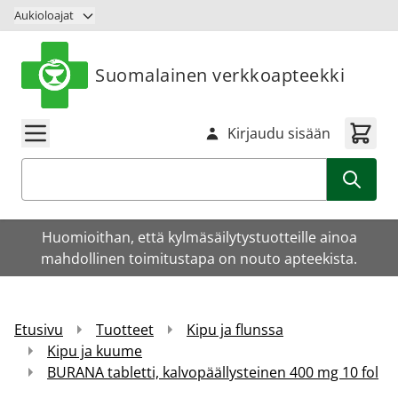
Siirry sisältöön
Aukioloajat
Suomalainen verkkoapteekki
Kirjaudu sisään
Haku
Huomioithan, että kylmäsäilytystuotteille ainoa
mahdollinen toimitustapa on nouto apteekista.
Etusivu
Tuotteet
Kipu ja flunssa
Kipu ja kuume
BURANA tabletti, kalvopäällysteinen 400 mg 10 fol