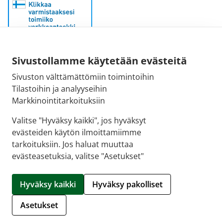
Sähköpostiosoite:
Sivustollamme käytetään evästeitä
kirjaamo@fimea.fi
Sivuston välttämättömiin toimintoihin
Tilastoihin ja analyyseihin
Fimean vaihde:
Markkinointitarkoituksiin
029 522 3341
Valitse "Hyväksy kaikki", jos hyväksyt
evästeiden käytön ilmoittamiimme
tarkoituksiin. Jos haluat muuttaa
evästeasetuksia, valitse "Asetukset"
© 2026 Hartolan apteekki |
Crasman eApteekki
Hyväksy kaikki
Hyväksy pakolliset
Hallitse evästeitä
Asetukset